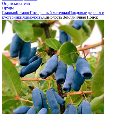
Опрыскиватели
Пруды
Главная
Каталог
Посадочный материал
Плодовые деревья и
кустарники
Жимолость
Жимолость Земляничная Поиск