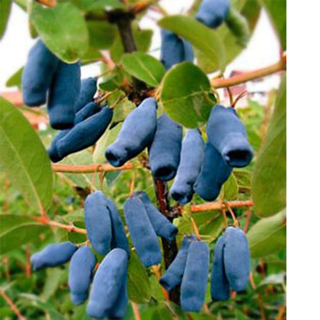
Выберите город
Обратный звонок
Заказать обратный звонок
Каталог
Семена
Грунты
Газонные травы, сидераты
Горшки, рассадники, аксессуары
Посадочный материал
Садовый инструмент, инвентарь
Консервирование
Средства защиты, удобрения, добавки, химия
Обустройство сада, декор