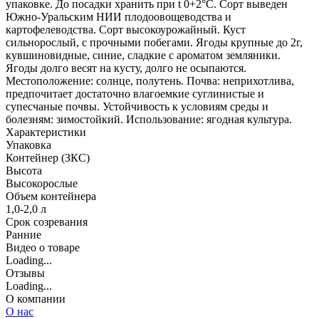
упаковке. До посадки хранить при t 0+2°С. Сорт выведен
Южно-Уральским НИИ плодоовощеводства и
картофелеводства. Сорт высокоурожайный. Куст
сильнорослый, с прочными побегами. Ягоды крупные до 2г,
кувшиновидные, синие, сладкие с ароматом земляники.
Ягоды долго весят на кусту, долго не осыпаются.
Местоположение: солнце, полутень. Почва: неприхотлива,
предпочитает достаточно влагоемкие суглинистые и
супесчаные почвы. Устойчивость к условиям среды и
болезням: зимостойкий. Использование: ягодная культура.
Характеристики
Упаковка
Контейнер (ЗКС)
Высота
Высокорослые
Объем контейнера
1,0-2,0 л
Срок созревания
Ранние
Видео о товаре
Loading...
Отзывы
Loading...
О компании
О нас