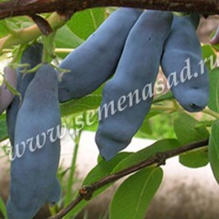
Выберите город
Обратный звонок
Заказать обратный звонок
Каталог
Семена
Грунты
Газонные травы, сидераты
Горшки, рассадники, аксессуары
Посадочный материал
Садовый инструмент, инвентарь
Консервирование
Средства защиты, удобрения, добавки, химия
Обустройство сада, декор