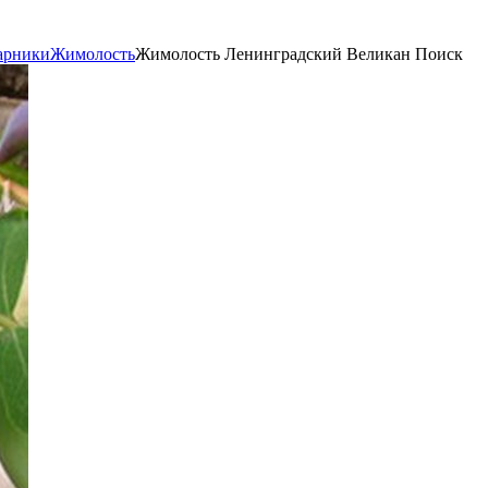
арники
Жимолость
Жимолость Ленинградский Великан Поиск