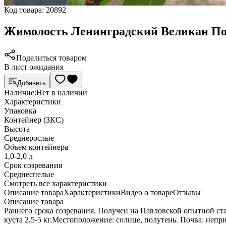
Код товара:
20892
Жимолость Ленинградский Великан П
Поделиться товаром
В лист ожидания
Добавить
Наличие:
Нет в наличии
Характеристики
Упаковка
Контейнер (ЗКС)
Высота
Среднерослые
Объем контейнера
1,0-2,0 л
Срок созревания
Среднеспелые
Cмотреть все характеристики
Описание товара
Характеристики
Видео о товаре
Отзывы
Описание товара
Раннего срока созревания. Получен на Павловской опытной ста
куста 2,5-5 кг.Местоположение: солнце, полутень. Почва: неп