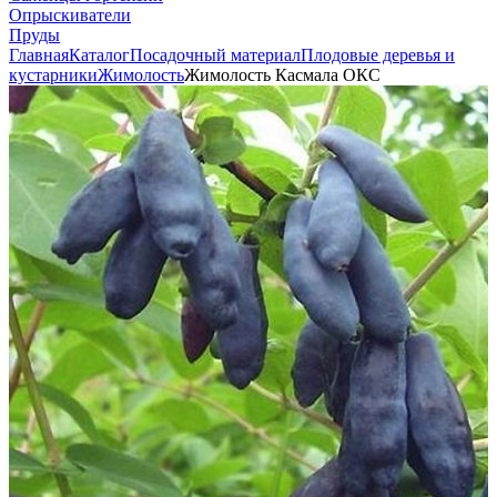
Опрыскиватели
Пруды
Главная
Каталог
Посадочный материал
Плодовые деревья и
кустарники
Жимолость
Жимолость Касмала ОКС