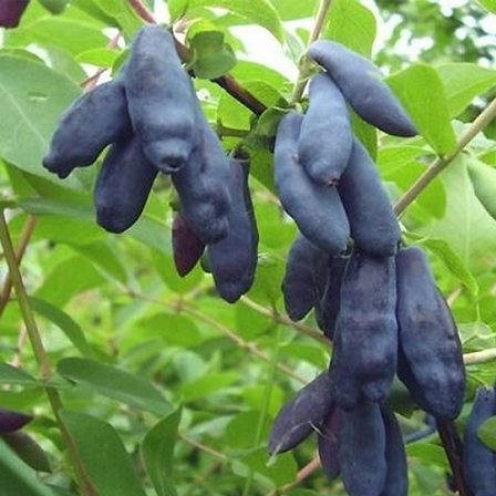
Выберите город
Обратный звонок
Заказать обратный звонок
Каталог
Семена
Грунты
Газонные травы, сидераты
Горшки, рассадники, аксессуары
Посадочный материал
Садовый инструмент, инвентарь
Консервирование
Средства защиты, удобрения, добавки, химия
Обустройство сада, декор