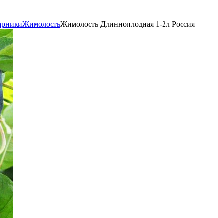
арники
Жимолость
Жимолость Длинноплодная 1-2л Россия