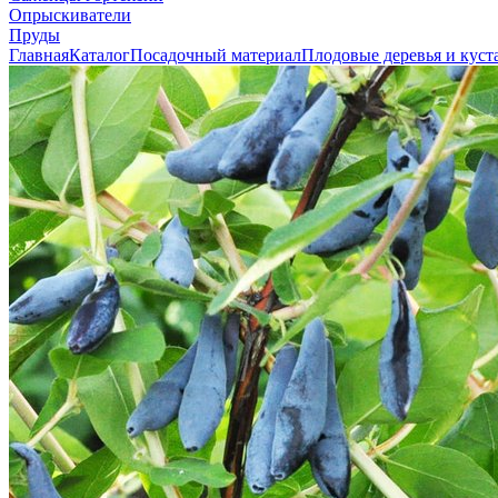
Опрыскиватели
Пруды
Главная
Каталог
Посадочный материал
Плодовые деревья и куст