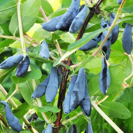
Выберите город
Обратный звонок
Заказать обратный звонок
Каталог
Семена
Грунты
Газонные травы, сидераты
Горшки, рассадники, аксессуары
Посадочный материал
Садовый инструмент, инвентарь
Консервирование
Средства защиты, удобрения, добавки, химия
Обустройство сада, декор