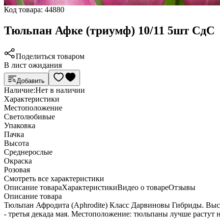
Код товара:
44880
Тюльпан Афке (триумф) 10/11 5шт СдС
Поделиться товаром
В лист ожидания
Добавить
Наличие:
Нет в наличии
Характеристики
Местоположение
Светолюбивые
Упаковка
Пачка
Высота
Среднерослые
Окраска
Розовая
Cмотреть все характеристики
Описание товара
Характеристики
Видео о товаре
Отзывы
Описание товара
Тюльпан Афродита (Aphrodite) Класс Дарвиновы Гибриды. Высот
- третья декада мая. Местоположение: тюльпаны лучше растут