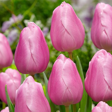
Выберите город
Обратный звонок
Заказать обратный звонок
Каталог
Семена
Грунты
Газонные травы, сидераты
Горшки, рассадники, аксессуары
Посадочный материал
Садовый инструмент, инвентарь
Консервирование
Средства защиты, удобрения, добавки, химия
Обустройство сада, декор