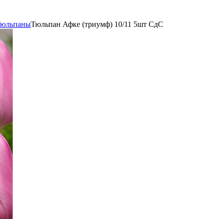
юльпаны
Тюльпан Афке (триумф) 10/11 5шт СдС