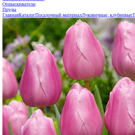
Опрыскиватели
Пруды
Главная
Каталог
Посадочный материал
Луковичные, клубневые
Т