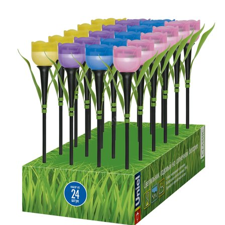
Выберите город
Обратный звонок
Заказать обратный звонок
Каталог
Семена
Грунты
Газонные травы, сидераты
Горшки, рассадники, аксессуары
Посадочный материал
Садовый инструмент, инвентарь
Консервирование
Средства защиты, удобрения, добавки, химия
Обустройство сада, декор