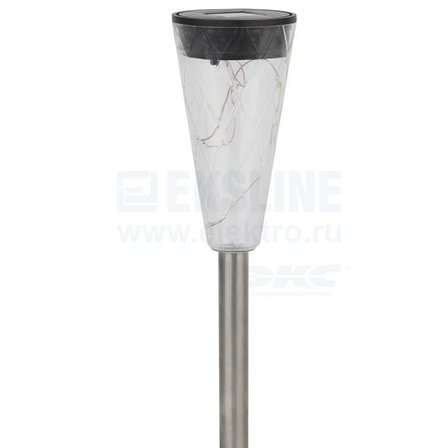
Выберите город
Обратный звонок
Заказать обратный звонок
Каталог
Семена
Грунты
Газонные травы, сидераты
Горшки, рассадники, аксессуары
Посадочный материал
Садовый инструмент, инвентарь
Консервирование
Средства защиты, удобрения, добавки, химия
Обустройство сада, декор