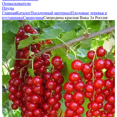
Опрыскиватели
Пруды
Главная
Каталог
Посадочный материал
Плодовые деревья и
кустарники
Смородина
Смородина красная Вика 3л Россия