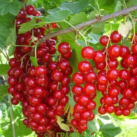
Выберите город
Обратный звонок
Заказать обратный звонок
Каталог
Семена
Грунты
Газонные травы, сидераты
Горшки, рассадники, аксессуары
Посадочный материал
Садовый инструмент, инвентарь
Консервирование
Средства защиты, удобрения, добавки, химия
Обустройство сада, декор