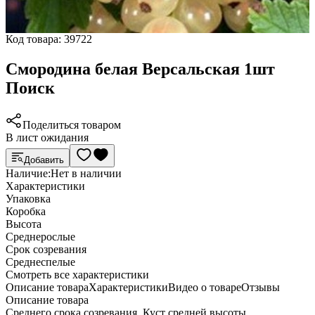
Код товара:
39722
Смородина белая Версальская 1шт
Поиск
Поделиться товаром
В лист ожидания
Добавить
Наличие:
Нет в наличии
Характеристики
Упаковка
Коробка
Высота
Среднерослые
Срок созревания
Среднеспелые
Cмотреть все характеристики
Описание товара
Характеристики
Видео о товаре
Отзывы
Описание товара
Среднего срока созревания. Куст средней высоты,