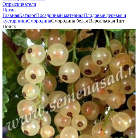
Опрыскиватели
Пруды
Главная
Каталог
Посадочный материал
Плодовые деревья и
кустарники
Смородина
Смородина белая Версальская 1шт
Поиск