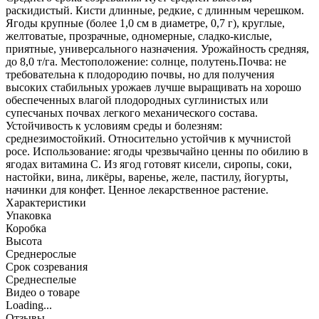
раскидистый. Кисти длинные, редкие, с длинным черешком.
Ягоды крупные (более 1,0 см в диаметре, 0,7 г), круглые,
желтоватые, прозрачные, одномерные, сладко-кислые,
приятные, универсального назначения. Урожайность средняя,
до 8,0 т/га. Местоположение: солнце, полутень.Почва: не
требовательна к плодородию почвы, но для получения
высоких стабильных урожаев лучше выращивать на хорошо
обеспеченных влагой плодородных суглинистых или
супесчаных почвах легкого механического состава.
Устойчивость к условиям среды и болезням:
среднезимостойкий. Относительно устойчив к мучнистой
росе. Использование: ягоды чрезвычайно ценны по обилию в
ягодах витамина C. Из ягод готовят кисели, сиропы, соки,
настойки, вина, ликёры, варенье, желе, пастилу, йогурты,
начинки для конфет. Ценное лекарственное растение.
Характеристики
Упаковка
Коробка
Высота
Среднерослые
Срок созревания
Среднеспелые
Видео о товаре
Loading...
Отзывы