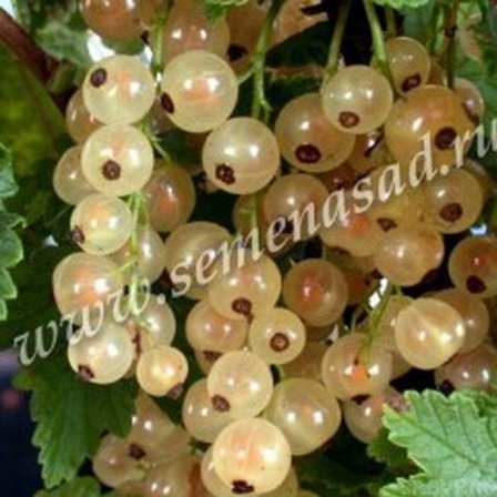
Выберите город
Обратный звонок
Заказать обратный звонок
Каталог
Семена
Грунты
Газонные травы, сидераты
Горшки, рассадники, аксессуары
Посадочный материал
Садовый инструмент, инвентарь
Консервирование
Средства защиты, удобрения, добавки, химия
Обустройство сада, декор