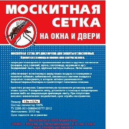
Выберите город
Обратный звонок
Заказать обратный звонок
Каталог
Семена
Грунты
Газонные травы, сидераты
Горшки, рассадники, аксессуары
Посадочный материал
Садовый инструмент, инвентарь
Консервирование
Средства защиты, удобрения, добавки, химия
Обустройство сада, декор