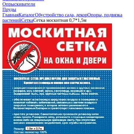
Опрыскиватели
Пруды
Главная
Каталог
Обустройство сада, декор
Опоры, подвязка
растений
Сетка
Сетка москитная 0,7*1,5м