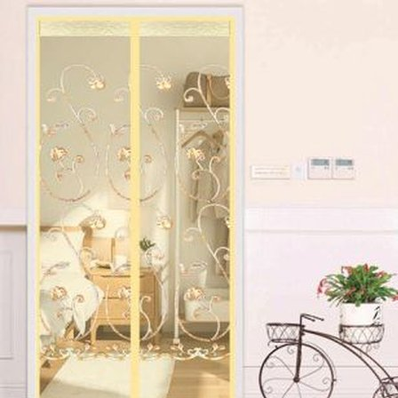
Выберите город
Обратный звонок
Заказать обратный звонок
Каталог
Семена
Грунты
Газонные травы, сидераты
Горшки, рассадники, аксессуары
Посадочный материал
Садовый инструмент, инвентарь
Консервирование
Средства защиты, удобрения, добавки, химия
Обустройство сада, декор