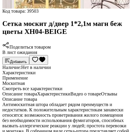
Код товара:
39503
Сетка москит д/двер 1*2,1м магн беж
цветы XH04-BEIGE
Поделиться товаром
В лист ожидания
Добавить
Наличие:
Нет в наличии
Характеристики
Применение
Москитная
Cмотреть все характеристики
Описание товара
Характеристики
Видео о товаре
Отзывы
Описание товара
Антимоскитная штора обладает рядом преимуществ и
недостатков. К положительным характеристикам занавески
относятся: возможность проветривания жилого помещения
без необходимости использования фумигаторов, способных
вызвать аллергические реакции у людей; простота перевозки
и монтажа. В собранном виде сетка-штора представляет собой