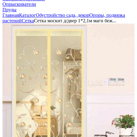
Опрыскиватели
Пруды
Главная
Каталог
Обустройство сада, декор
Опоры, подвязка
растений
Сетка
Сетка москит д/двер 1*2,1м магн беж...