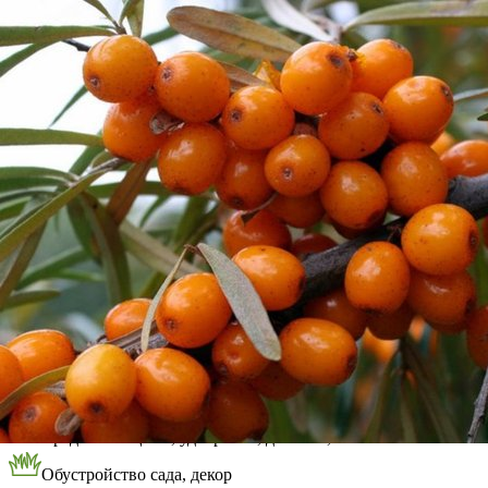
Выберите город
Обратный звонок
Заказать обратный звонок
Каталог
Семена
Грунты
Газонные травы, сидераты
Горшки, рассадники, аксессуары
Посадочный материал
Садовый инструмент, инвентарь
Консервирование
Средства защиты, удобрения, добавки, химия
Обустройство сада, декор