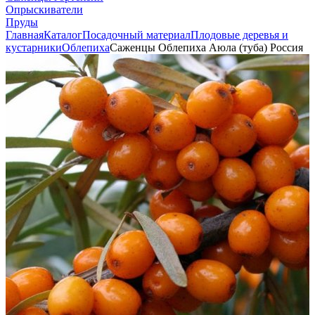
Опрыскиватели
Пруды
Главная
Каталог
Посадочный материал
Плодовые деревья и
кустарники
Облепиха
Саженцы Облепиха Аюла (туба) Россия