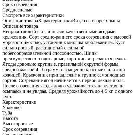
Срок созревания
Среднеспелые
Cмотреть все характеристики
Описание товара
Характеристики
Видео о товаре
Отзывы
Описание товара
Неприхотливый с отличными качественными ягодами
крыжовник. Сорт средне-раннего срока созревания с высокой
морозостойкостью, устойчив к многим заболеваниям. Куст
сильно рослый, раскидистый с сильной
побегообразовательной способностью. Шипы
преимущественно одинарные, короткие встречаются редко.
Ягоды довольно крупные, правильной округлой формы,
средней массой 4 - 6 грамм, насыщенно красные с плотной
кожицей. Крыжовник принадлежит к группе самоплодных
сортов. Созревание ягод начинается в первой декаде июля.
После созревания ягоды долго удерживаются на кустах, не
осыпаясь и не увядая. Средняя урожайность до 4-5 кг. с одного
куста.
Характеристики
Упаковка
Туба
Высота
Высокорослые
Срок созревания
Среднеспелые