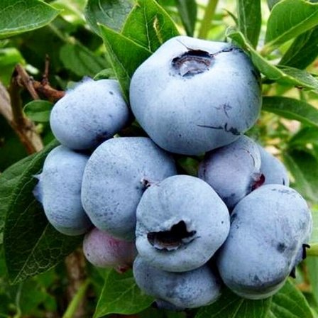
Выберите город
Обратный звонок
Заказать обратный звонок
Каталог
Семена
Грунты
Газонные травы, сидераты
Горшки, рассадники, аксессуары
Посадочный материал
Садовый инструмент, инвентарь
Консервирование
Средства защиты, удобрения, добавки, химия
Обустройство сада, декор