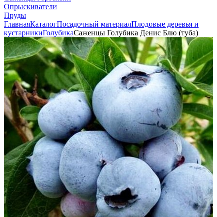
Опрыскиватели
Пруды
Главная
Каталог
Посадочный материал
Плодовые деревья и
кустарники
Голубика
Саженцы Голубика Денис Блю (туба)