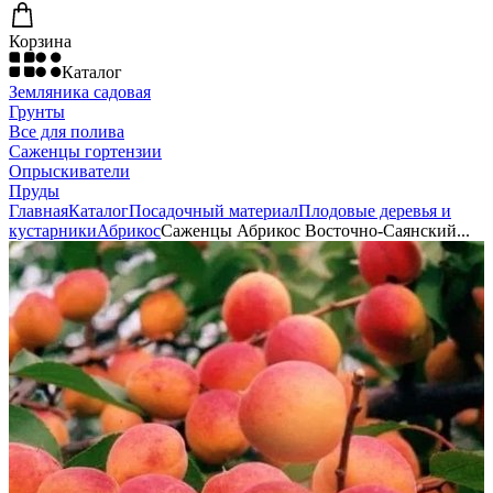
Корзина
Каталог
Земляника садовая
Грунты
Все для полива
Саженцы гортензии
Опрыскиватели
Пруды
Главная
Каталог
Посадочный материал
Плодовые деревья и
кустарники
Абрикос
Саженцы Абрикос Восточно-Саянский...