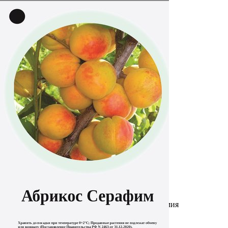
Выберите город
Обратный звонок
Заказать обратный звонок
Каталог
Семена
Грунты
Газонные травы, сидераты
Горшки, рассадники, аксессуары
Посадочный материал
Садовый инструмент, инвентарь
Консервирование
Средства защиты, удобрения, добавки, химия
Обустройство сада, декор