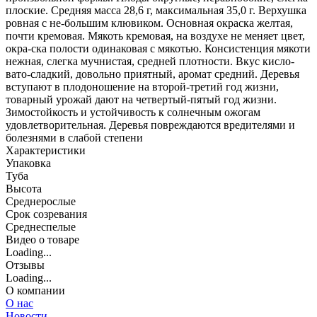
плоские. Средняя масса 28,6 г, максимальная 35,0 г. Верхушка
ровная с не-большим клювиком. Основная окраска желтая,
почти кремовая. Мякоть кремовая, на воздухе не меняет цвет,
окра-ска полости одинаковая с мякотью. Консистенция мякоти
нежная, слегка мучнистая, средней плотности. Вкус кисло-
вато-сладкий, довольно приятный, аромат средний. Деревья
вступают в плодоношение на второй-третий год жизни,
товарный урожай дают на четвертый-пятый год жизни.
Зимостойкость и устойчивость к солнечным ожогам
удовлетворительная. Деревья повреждаются вредителями и
болезнями в слабой степени
Характеристики
Упаковка
Туба
Высота
Среднерослые
Срок созревания
Среднеспелые
Видео о товаре
Loading...
Отзывы
Loading...
О компании
О нас
Новости