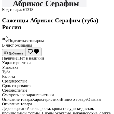
Код товара:
61318
Саженцы Абрикос Серафим (туба)
Россия
Поделиться товаром
В лист ожидания
Добавить
Наличие:
Нет в наличии
Характеристики
Упаковка
Туба
Высота
Среднерослые
Срок созревания
Среднеспелые
Cмотреть все характеристики
Описание товара
Характеристики
Видео о товаре
Отзывы
Описание товара
Дерево средней силы роста, крона полураскидистая,
произвольной формы. Плоды округлые, неравнобокие, слегка