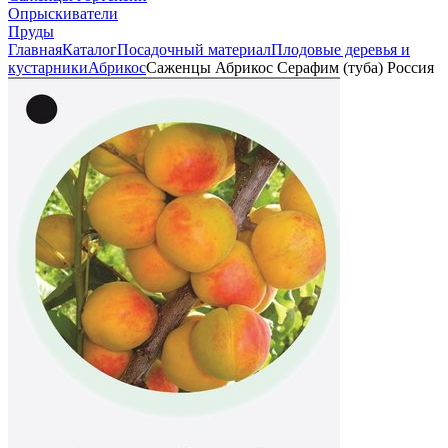
Опрыскиватели
Пруды
Главная
Каталог
Посадочный материал
Плодовые деревья и
кустарники
Абрикос
Саженцы Абрикос Серафим (туба) Россия