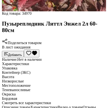
Код товара:
34970
Пузыреплодник Литтл Энжел 2л 60-
80см
Поделиться товаром
В лист ожидания
Добавить
Наличие:
Нет в наличии
Характеристики
Упаковка
Контейнер (ЗКС)
Высота
Низкорослые
Местоположение
Теневыносливые
Окраска
Бордовая
Cмотреть все характеристики
Описание товара
Характеристики
Видео о товаре
Отзывы