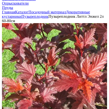
Опрыскиватели
Пруды
Главная
Каталог
Посадочный материал
Декоративные
кустарники
Пузыреплодник
Пузыреплодник Литтл Энжел 2л
60-80см