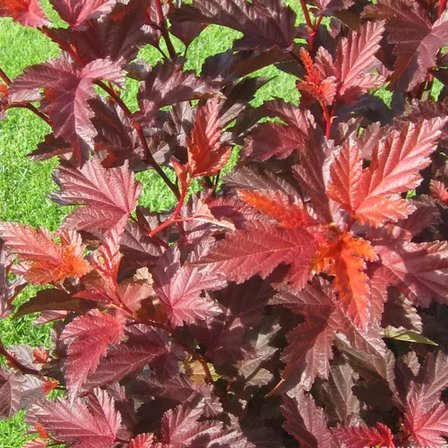
Выберите город
Обратный звонок
Заказать обратный звонок
Каталог
Семена
Грунты
Газонные травы, сидераты
Горшки, рассадники, аксессуары
Посадочный материал
Садовый инструмент, инвентарь
Консервирование
Средства защиты, удобрения, добавки, химия
Обустройство сада, декор