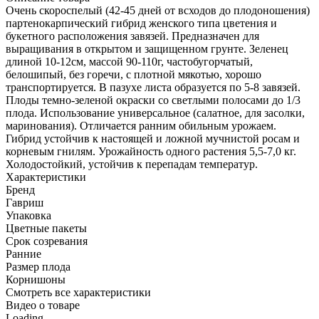
Очень скороспелый (42-45 дней от всходов до плодоношения)
партенокарпический гибрид женского типа цветения и
букетного расположения завязей. Предназначен для
выращивания в открытом и защищенном грунте. Зеленец
длиной 10-12см, массой 90-110г, частобугорчатый,
белошипый, без горечи, с плотной мякотью, хорошо
транспортируется. В пазухе листа образуется по 5-8 завязей.
Плоды темно-зеленой окраски со светлыми полосами до 1/3
плода. Использование универсальное (салатное, для засолки,
маринования). Отличается ранним обильным урожаем.
Гибрид устойчив к настоящей и ложной мучнистой росам и
корневым гнилям. Урожайность одного растения 5,5-7,0 кг.
Холодостойкий, устойчив к перепадам температур.
Характеристики
Бренд
Гавриш
Упаковка
Цветные пакеты
Срок созревания
Ранние
Размер плода
Корнишоны
Cмотреть все характеристики
Видео о товаре
Loading...