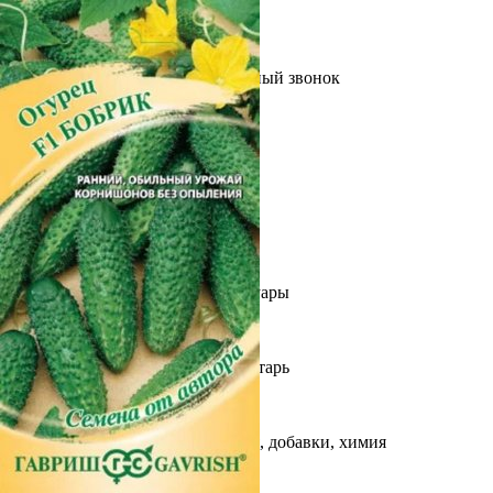
Выберите город
Обратный звонок
Заказать обратный звонок
Каталог
Семена
Грунты
Газонные травы, сидераты
Горшки, рассадники, аксессуары
Посадочный материал
Садовый инструмент, инвентарь
Консервирование
Средства защиты, удобрения, добавки, химия
Обустройство сада, декор