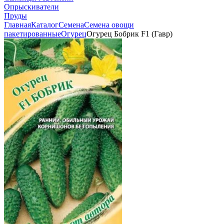
Опрыскиватели
Пруды
Главная
Каталог
Семена
Семена овощи
пакетированные
Огурец
Огурец Бобрик F1 (Гавр)