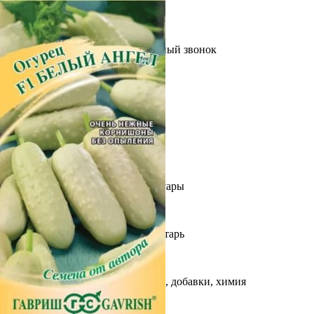
Выберите город
Обратный звонок
Заказать обратный звонок
Каталог
Семена
Грунты
Газонные травы, сидераты
Горшки, рассадники, аксессуары
Посадочный материал
Садовый инструмент, инвентарь
Консервирование
Средства защиты, удобрения, добавки, химия
Обустройство сада, декор