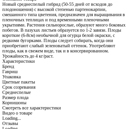
Новый среднеспелый гибрид (50-55 дней от всходов до
плодоношения) с высокой степенью партенокарпии,
смешанного типа цветения, предназначен для выращивания в
пленочных теплицах и под временными пленочными
укрытиями. Растения сильнорослые, образуют много боковых
побегов. В пазухах листьев образуется по 1-2 завязи. Плоды
короткие (6-8см) необычной для огурца белой окраски, с
редкими бугорками. Плоды следует собирать, когда они
приобретают слабый зеленоватый оттенок. Употребляют
плоды, как в свежем виде, так и в консервированном.
Урожайность до 4 кг/раст.
Характеристики
Бренд
Гавриш
Упаковка
Цветные пакеты
Срок созревания
Среднеспелые
Размер плода
Корнишоны
Cмотреть все характеристики
Видео о товаре
Loading...
Отзывы
Loading...