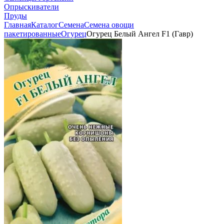
Опрыскиватели
Пруды
Главная
Каталог
Семена
Семена овощи
пакетированные
Огурец
Огурец Белый Ангел F1 (Гавр)