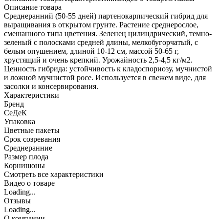
Описание товара
Среднеранний (50-55 дней) партенокарпический гибрид для
выращивания в открытом грунте. Растение среднерослое,
смешанного типа цветения. Зеленец цилиндрический, темно-
зеленый с полосками средней длины, мелкобугорчатый, с
белым опушением, длиной 10-12 см, массой 50-65 г,
хрустящий и очень крепкий. Урожайность 2,5-4,5 кг/м2.
Ценность гибрида: устойчивость к кладоспориозу, мучнистой
и ложной мучнистой росе. Используется в свежем виде, для
засолки и консервирования.
Характеристики
Бренд
СеДеК
Упаковка
Цветные пакеты
Срок созревания
Среднеранние
Размер плода
Корнишоны
Cмотреть все характеристики
Видео о товаре
Loading...
Отзывы
Loading...
О компании