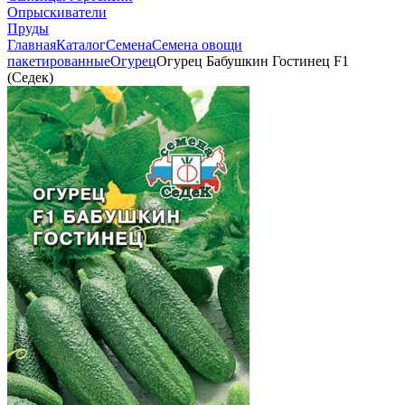
Опрыскиватели
Пруды
Главная
Каталог
Семена
Семена овощи
пакетированные
Огурец
Огурец Бабушкин Гостинец F1
(Седек)