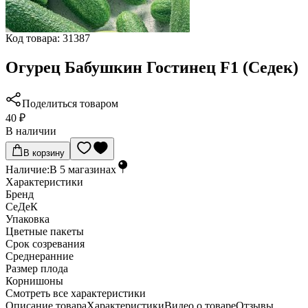
Код товара:
31387
Огурец Бабушкин Гостинец F1 (Седек)
Поделиться товаром
40 ₽
В наличии
В корзину
Наличие:
В
5
магазинах
Характеристики
Бренд
СеДеК
Упаковка
Цветные пакеты
Срок созревания
Среднеранние
Размер плода
Корнишоны
Cмотреть все характеристики
Описание товара
Характеристики
Видео о товаре
Отзывы