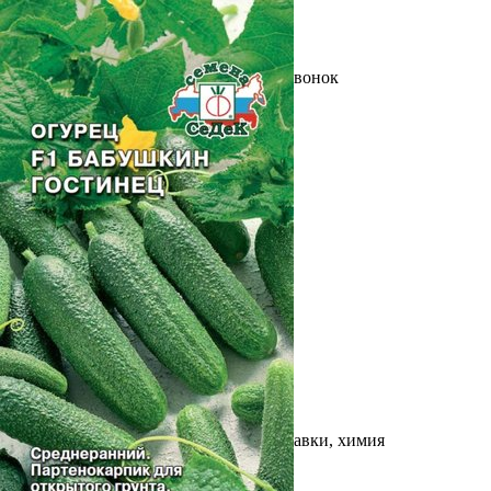
Выберите город
Обратный звонок
Заказать обратный звонок
Каталог
Семена
Грунты
Газонные травы, сидераты
Горшки, рассадники, аксессуары
Посадочный материал
Садовый инструмент, инвентарь
Консервирование
Средства защиты, удобрения, добавки, химия
Обустройство сада, декор