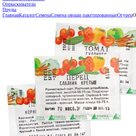
Опрыскиватели
Пруды
Главная
Каталог
Семена
Семена овощи пакетированные
Огурец
О