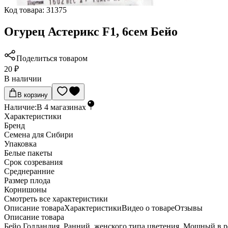
Код товара:
31375
Огурец Астерикс F1, 6сем Бейо
Поделиться товаром
20 ₽
В наличии
В корзину
Наличие:
В
4
магазинах
Характеристики
Бренд
Семена для Сибири
Упаковка
Белые пакеты
Срок созревания
Среднеранние
Размер плода
Корнишоны
Cмотреть все характеристики
Описание товара
Характеристики
Видео о товаре
Отзывы
Описание товара
Бейо Голландия. Ранний, женского типа цветения. Мощный в р