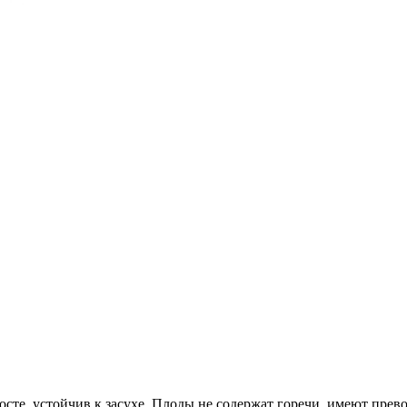
осте, устойчив к засухе. Плоды не содержат горечи, имеют пр