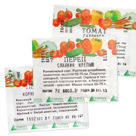
Выберите город
Обратный звонок
Заказать обратный звонок
Каталог
Семена
Грунты
Газонные травы, сидераты
Горшки, рассадники, аксессуары
Посадочный материал
Садовый инструмент, инвентарь
Консервирование
Средства защиты, удобрения, добавки, химия
Обустройство сада, декор