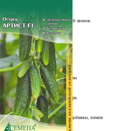
Выберите город
Обратный звонок
Заказать обратный звонок
Каталог
Семена
Грунты
Газонные травы, сидераты
Горшки, рассадники, аксессуары
Посадочный материал
Садовый инструмент, инвентарь
Консервирование
Средства защиты, удобрения, добавки, химия
Обустройство сада, декор