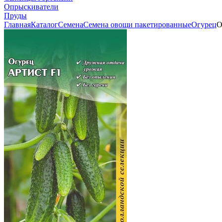
Опрыскиватели
Пруды
Главная
Каталог
Семена
Семена овощи пакетированные
Огурец
О