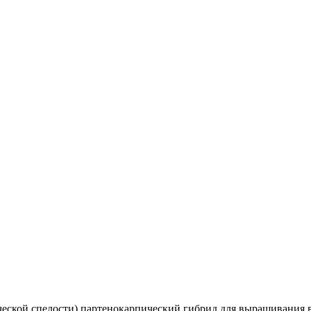
нической спелости) партенокарпический гибрид для выращивани