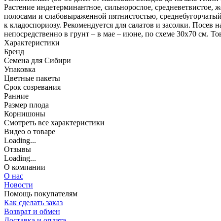
Растение индетерминантное, сильнорослое, средневетвистое, ж
полосами и слабовыраженной пятнистостью, среднебугорчатый, 
к кладоспориозу. Рекомендуется для салатов и засолки. Посев н
непосредственно в грунт – в мае – июне, по схеме 30х70 см. То
Характеристики
Бренд
Семена для Сибири
Упаковка
Цветные пакеты
Срок созревания
Ранние
Размер плода
Корнишоны
Cмотреть все характеристики
Видео о товаре
Loading...
Отзывы
Loading...
О компании
О нас
Новости
Помощь покупателям
Как сделать заказ
Возврат и обмен
Доставка и оплата