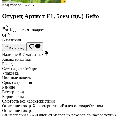
Код товара:
52715
Огурец Артист F1, 5сем (цв.) Бейо
Поделиться товаром
64 ₽
В наличии
В корзину
Наличие:
В
7
магазинах
Характеристики
Бренд
Семена для Сибири
Упаковка
Цветные пакеты
Срок созревания
Ранние
Размер плода
Корнишоны
Cмотреть все характеристики
Описание товара
Характеристики
Видео о товаре
Отзывы
Описание товара
Раннеспелый (38-50 дней от массовых всходов до начала тех