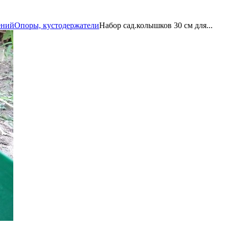
ений
Опоры, кустодержатели
Набор сад.колышков 30 см для...