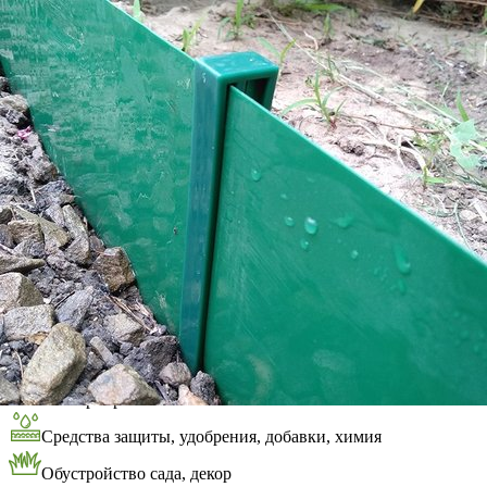
Выберите город
Обратный звонок
Заказать обратный звонок
Каталог
Семена
Грунты
Газонные травы, сидераты
Горшки, рассадники, аксессуары
Посадочный материал
Садовый инструмент, инвентарь
Консервирование
Средства защиты, удобрения, добавки, химия
Обустройство сада, декор