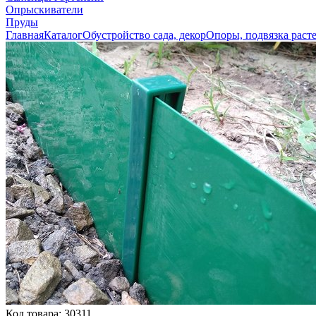
Опрыскиватели
Пруды
Главная
Каталог
Обустройство сада, декор
Опоры, подвязка раст
Код товара:
30311