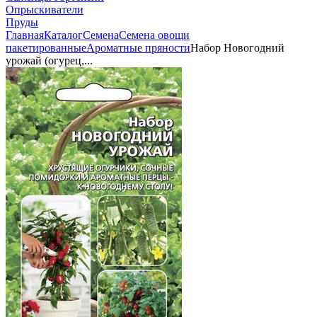
Опрыскиватели
Пруды
Главная
Каталог
Семена
Семена овощи
пакетированные
Ароматные пряности
Набор Новогодний
урожай (огурец,...