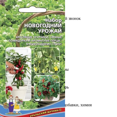
Выберите город
Обратный звонок
Заказать обратный звонок
Каталог
Семена
Грунты
Газонные травы, сидераты
Горшки, рассадники, аксессуары
Посадочный материал
Садовый инструмент, инвентарь
Консервирование
Средства защиты, удобрения, добавки, химия
Обустройство сада, декор