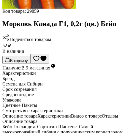
Код товара:
29859
Морковь Канада F1, 0,2г (цв.) Бейо
Поделиться товаром
52 ₽
В наличии
В корзину
Наличие:
В
9
магазинах
Характеристики
Бренд
Семена для Сибири
Срок созревания
Среднепоздние
Упаковка
Цветные Пакеты
Cмотреть все характеристики
Описание товара
Характеристики
Видео о товаре
Отзывы
Описание товара
Бейо Голландия. Сортотип Шантене. Самый
высокоурожайный гибрид с полуконическим корнеплодом