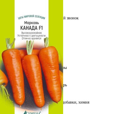
Выберите город
Обратный звонок
Заказать обратный звонок
Каталог
Семена
Грунты
Газонные травы, сидераты
Горшки, рассадники, аксессуары
Посадочный материал
Садовый инструмент, инвентарь
Консервирование
Средства защиты, удобрения, добавки, химия
Обустройство сада, декор