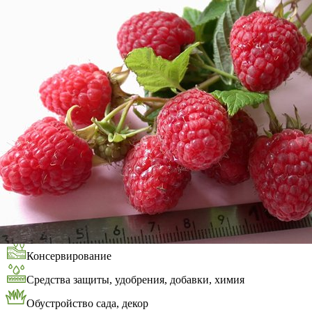
Выберите город
Обратный звонок
Заказать обратный звонок
Каталог
Семена
Грунты
Газонные травы, сидераты
Горшки, рассадники, аксессуары
Посадочный материал
Садовый инструмент, инвентарь
Консервирование
Средства защиты, удобрения, добавки, химия
Обустройство сада, декор