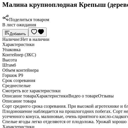
Малина крупноплодная Крепыш (дерево
Поделиться товаром
В лист ожидания
Добавить
Наличие:
Нет в наличии
Характеристики
Упаковка
Контейнер (ЗКС)
Высота
Штамб
Объем контейнера
Горшок Р9
Срок созревания
Среднеспелые
Cмотреть все характеристики
Описание товара
Характеристики
Видео о товаре
Отзывы
Описание товара
Сорт среднего срока созревания. При высокой агротехнике и б
Плодоношение наблюдается на прошлогодних побегах. Сорт не н
усеченного конуса, малиновые, очень приятного кисло-сладког
Спелые ягоды легко отделяются от плодоложа. Урожай хорошо 
Характеристики