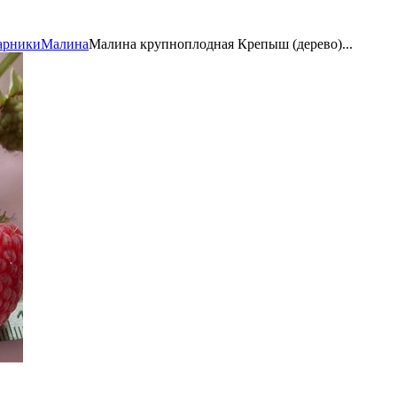
арники
Малина
Малина крупноплодная Крепыш (дерево)...