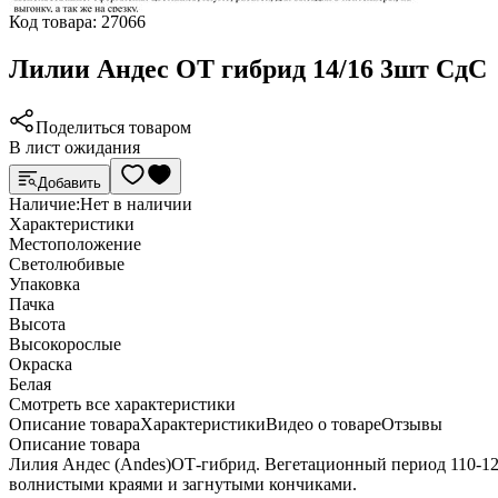
Код товара:
27066
Лилии Андес OT гибрид 14/16 3шт СдС
Поделиться товаром
В лист ожидания
Добавить
Наличие:
Нет в наличии
Характеристики
Местоположение
Светолюбивые
Упаковка
Пачка
Высота
Высокорослые
Окраска
Белая
Cмотреть все характеристики
Описание товара
Характеристики
Видео о товаре
Отзывы
Описание товара
Лилия Андес (Andes)ОТ-гибрид. Вегетационный период 110-120 
волнистыми краями и загнутыми кончиками.