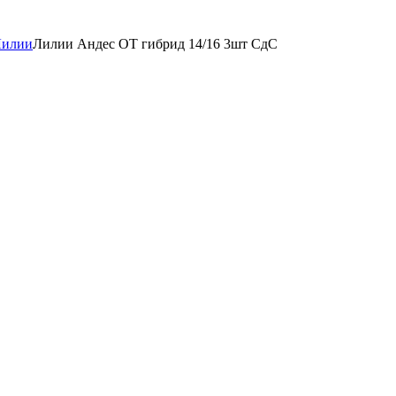
Лилии
Лилии Андес OT гибрид 14/16 3шт СдС