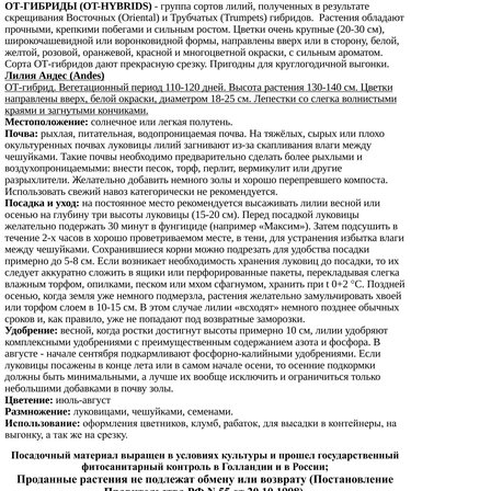
Выберите город
Обратный звонок
Заказать обратный звонок
Каталог
Семена
Грунты
Газонные травы, сидераты
Горшки, рассадники, аксессуары
Посадочный материал
Садовый инструмент, инвентарь
Консервирование
Средства защиты, удобрения, добавки, химия
Обустройство сада, декор