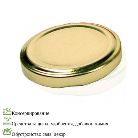
Выберите город
Обратный звонок
Заказать обратный звонок
Каталог
Семена
Грунты
Газонные травы, сидераты
Горшки, рассадники, аксессуары
Посадочный материал
Садовый инструмент, инвентарь
Консервирование
Средства защиты, удобрения, добавки, химия
Обустройство сада, декор