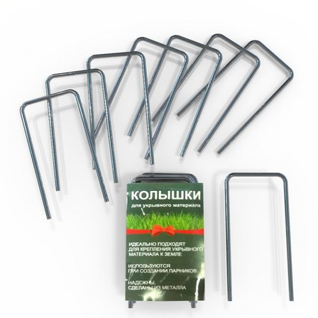
Выберите город
Обратный звонок
Заказать обратный звонок
Каталог
Семена
Грунты
Газонные травы, сидераты
Горшки, рассадники, аксессуары
Посадочный материал
Садовый инструмент, инвентарь
Консервирование
Средства защиты, удобрения, добавки, химия
Обустройство сада, декор