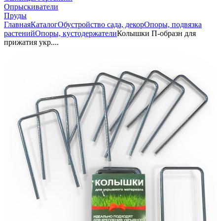
Опрыскиватели
Пруды
Главная
Каталог
Обустройство сада, декор
Опоры, подвязка
растений
Опоры, кустодержатели
Колышки П-образн для
прижатия укр....