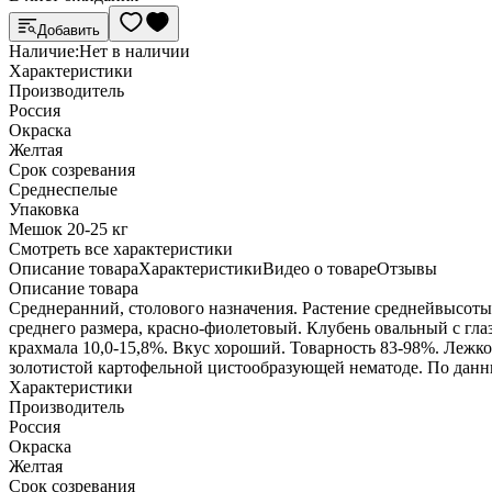
Добавить
Наличие:
Нет в наличии
Характеристики
Производитель
Россия
Окраска
Желтая
Срок созревания
Среднеспелые
Упаковка
Мешок 20-25 кг
Cмотреть все характеристики
Описание товара
Характеристики
Видео о товаре
Отзывы
Описание товара
Среднеранний, столового назначения. Растение среднейвысоты
среднего размера, красно-фиолетовый. Клубень овальный с гла
крахмала 10,0-15,8%. Вкус хороший. Товарность 83-98%. Лежкос
золотистой картофельной цистообразующей нематоде. По данн
Характеристики
Производитель
Россия
Окраска
Желтая
Срок созревания