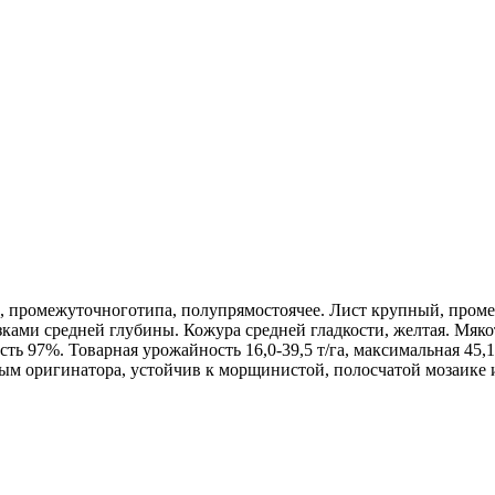
, промежуточноготипа, полупрямостоячее. Лист крупный, промеж
зками средней глубины. Кожура средней гладкости, желтая. Мяко
ть 97%. Товарная урожайность 16,0-39,5 т/га, максимальная 45,1
ым оригинатора, устойчив к морщинистой, полосчатой мозаике 