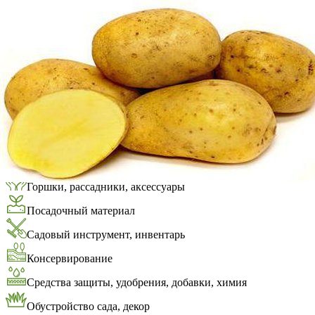
Выберите город
Обратный звонок
Заказать обратный звонок
Каталог
Семена
Грунты
Газонные травы, сидераты
Горшки, рассадники, аксессуары
Посадочный материал
Садовый инструмент, инвентарь
Консервирование
Средства защиты, удобрения, добавки, химия
Обустройство сада, декор