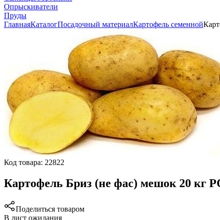
Опрыскиватели
Пруды
Главная
Каталог
Посадочный материал
Картофель семенной
Карт
Код товара:
22822
Картофель Бриз (не фас) мешок 20 кг
Поделиться товаром
В лист ожидания