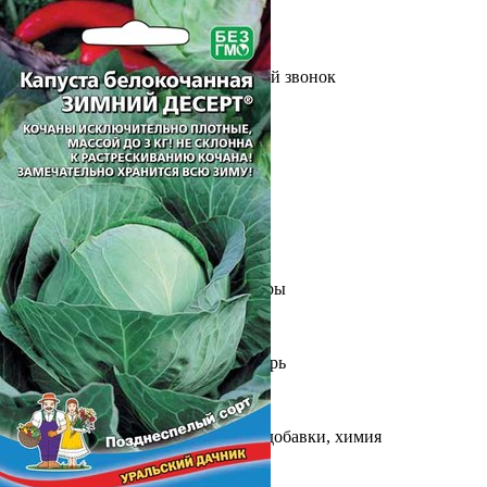
Выберите город
Обратный звонок
Заказать обратный звонок
Каталог
Семена
Грунты
Газонные травы, сидераты
Горшки, рассадники, аксессуары
Посадочный материал
Садовый инструмент, инвентарь
Консервирование
Средства защиты, удобрения, добавки, химия
Обустройство сада, декор