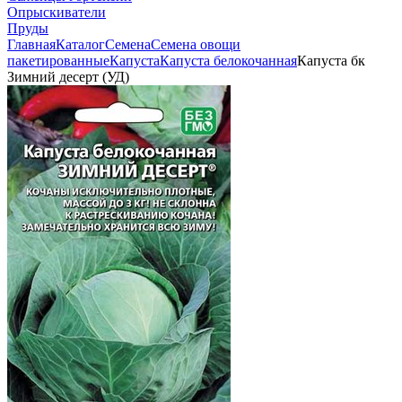
Опрыскиватели
Пруды
Главная
Каталог
Семена
Семена овощи
пакетированные
Капуста
Капуста белокочанная
Капуста бк
Зимний десерт (УД)