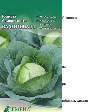
Выберите город
Обратный звонок
Заказать обратный звонок
Каталог
Семена
Грунты
Газонные травы, сидераты
Горшки, рассадники, аксессуары
Посадочный материал
Садовый инструмент, инвентарь
Консервирование
Средства защиты, удобрения, добавки, химия
Обустройство сада, декор