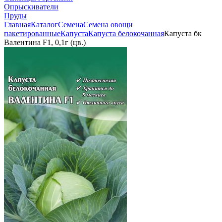
Опрыскиватели
Пруды
Главная
Каталог
Семена
Семена овощи
пакетированные
Капуста
Капуста белокочанная
Капуста бк
Валентина F1, 0,1г (цв.)