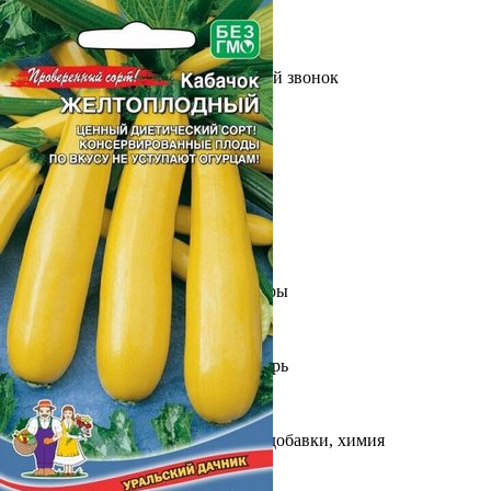
Выберите город
Обратный звонок
Заказать обратный звонок
Каталог
Семена
Грунты
Газонные травы, сидераты
Горшки, рассадники, аксессуары
Посадочный материал
Садовый инструмент, инвентарь
Консервирование
Средства защиты, удобрения, добавки, химия
Обустройство сада, декор