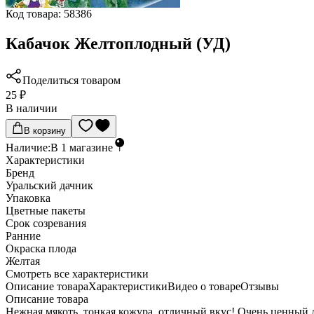
Код товара:
58386
Кабачок Желтоплодный (УД)
Поделиться товаром
25 ₽
В наличии
В корзину
Наличие:
В
1
магазине
Характеристики
Бренд
Уральский дачник
Упаковка
Цветные пакеты
Срок созревания
Ранние
Окраска плода
Желтая
Cмотреть все характеристики
Описание товара
Характеристики
Видео о товаре
Отзывы
Описание товара
Нежная мякоть, тонкая кожура, отличный вкус! Очень ценный д