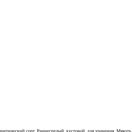
иетический сорт. Раннеспелый, кустовой, для хранения. Мякоть 