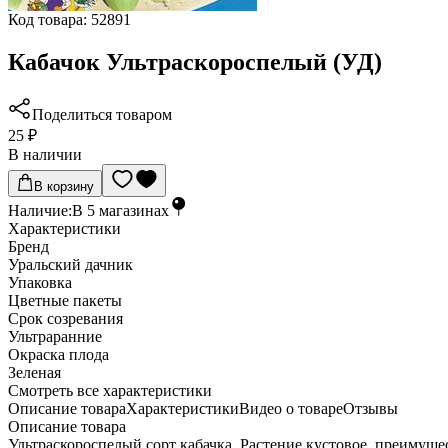
Код товара:
52891
Кабачок Ультраскороспелый (УД)
Поделиться товаром
25 ₽
В наличии
В корзину
Наличие:
В
5
магазинах
Характеристики
Бренд
Уральский дачник
Упаковка
Цветные пакеты
Срок созревания
Ультраранние
Окраска плода
Зеленая
Cмотреть все характеристики
Описание товара
Характеристики
Видео о товаре
Отзывы
Описание товара
Ультраскороспелый сорт кабачка. Растение кустовое, преимущ