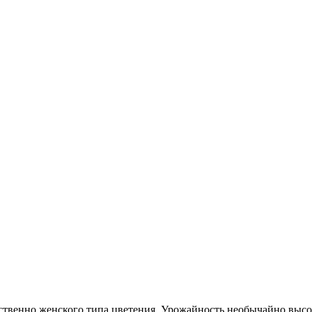
ественно женского типа цветения. Урожайность необычайно высо