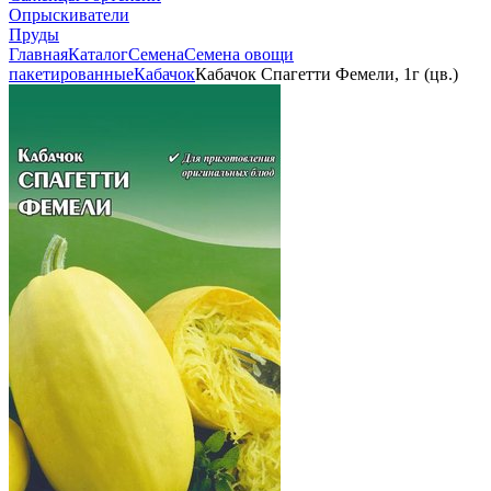
Опрыскиватели
Пруды
Главная
Каталог
Семена
Семена овощи
пакетированные
Кабачок
Кабачок Спагетти Фемели, 1г (цв.)