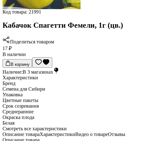
Код товара:
21991
Кабачок Спагетти Фемели, 1г (цв.)
Поделиться товаром
17 ₽
В наличии
В корзину
Наличие:
В
3
магазинах
Характеристики
Бренд
Семена для Сибири
Упаковка
Цветные пакеты
Срок созревания
Среднеранние
Окраска плода
Белая
Cмотреть все характеристики
Описание товара
Характеристики
Видео о товаре
Отзывы
Описание товара