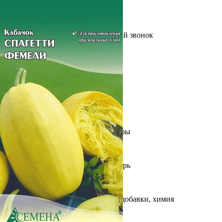
Выберите город
Обратный звонок
Заказать обратный звонок
Каталог
Семена
Грунты
Газонные травы, сидераты
Горшки, рассадники, аксессуары
Посадочный материал
Садовый инструмент, инвентарь
Консервирование
Средства защиты, удобрения, добавки, химия
Обустройство сада, декор