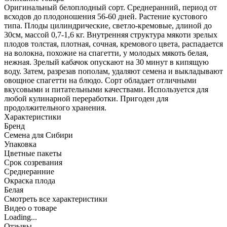
Оригинальный белоплодный сорт. Среднеранний, период от
всходов до плодоношения 56-60 дней. Растение кустового
типа. Плоды цилиндрические, светло-кремовые, длиной до
30см, массой 0,7-1,6 кг. Внутренняя структура мякоти зрелых
плодов толстая, плотная, сочная, кремового цвета, распадается
на волокна, похожие на спагетти, у молодых мякоть белая,
нежная. Зрелый кабачок опускают на 30 минут в кипящую
воду. Затем, разрезав пополам, удаляют семена и выкладывают
овощное спагетти на блюдо. Сорт обладает отличными
вкусовыми и питательными качествами. Используется для
любой кулинарной переработки. Пригоден для
продолжительного хранения.
Характеристики
Бренд
Семена для Сибири
Упаковка
Цветные пакеты
Срок созревания
Среднеранние
Окраска плода
Белая
Cмотреть все характеристики
Видео о товаре
Loading...
Отзывы