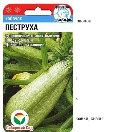
Выберите город
Обратный звонок
Заказать обратный звонок
Каталог
Семена
Грунты
Газонные травы, сидераты
Горшки, рассадники, аксессуары
Посадочный материал
Садовый инструмент, инвентарь
Консервирование
Средства защиты, удобрения, добавки, химия
Обустройство сада, декор