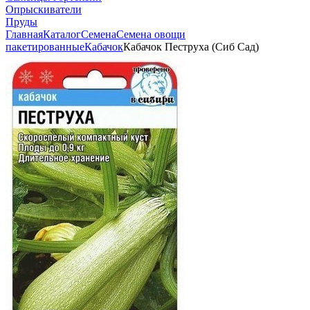
Опрыскиватели
Пруды
Главная
Каталог
Семена
Семена овощи
пакетированные
Кабачок
Кабачок Пеструха (Сиб Сад)