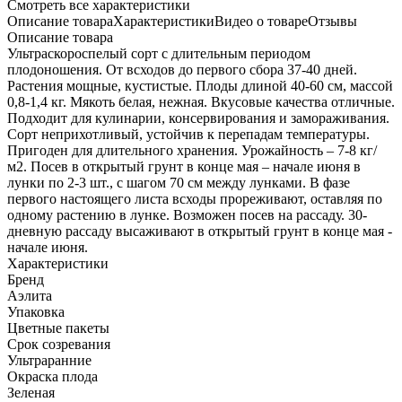
Cмотреть все характеристики
Описание товара
Характеристики
Видео о товаре
Отзывы
Описание товара
Ультраскороспелый сорт с длительным периодом
плодоношения. От всходов до первого сбора 37-40 дней.
Растения мощные, кустистые. Плоды длиной 40-60 см, массой
0,8-1,4 кг. Мякоть белая, нежная. Вкусовые качества отличные.
Подходит для кулинарии, консервирования и замораживания.
Сорт неприхотливый, устойчив к перепадам температуры.
Пригоден для длительного хранения. Урожайность – 7-8 кг/
м2. Посев в открытый грунт в конце мая – начале июня в
лунки по 2-3 шт., с шагом 70 см между лунками. В фазе
первого настоящего листа всходы прореживают, оставляя по
одному растению в лунке. Возможен посев на рассаду. 30-
дневную рассаду высаживают в открытый грунт в конце мая -
начале июня.
Характеристики
Бренд
Аэлита
Упаковка
Цветные пакеты
Срок созревания
Ультраранние
Окраска плода
Зеленая