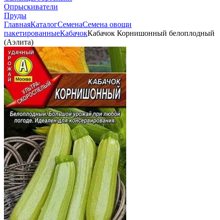
Опрыскиватели
Пруды
Главная
Каталог
Семена
Семена овощи
пакетированные
Кабачок
Кабачок Корнишонный белоплодный
(Аэлита)