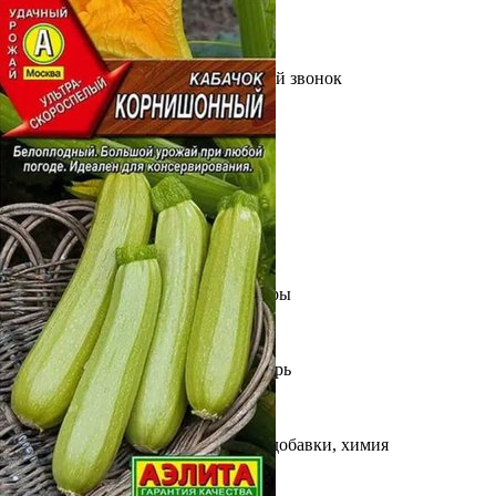
Выберите город
Обратный звонок
Заказать обратный звонок
Каталог
Семена
Грунты
Газонные травы, сидераты
Горшки, рассадники, аксессуары
Посадочный материал
Садовый инструмент, инвентарь
Консервирование
Средства защиты, удобрения, добавки, химия
Обустройство сада, декор