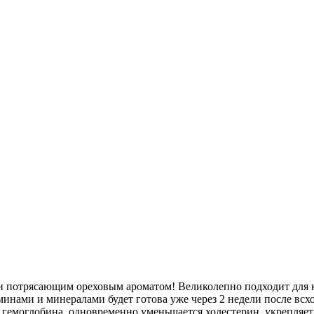
и потрясающим ореховым ароматом! Великолепно подходит для 
аминами и минералами будет готова уже через 2 недели после вс
 гемоглобина, одновременно уменьшается холестерин, укрепляе