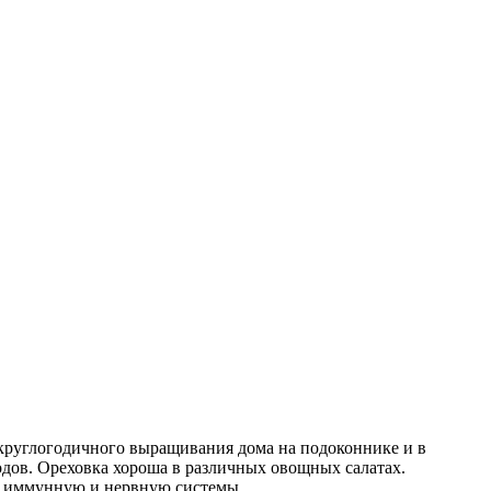
круглогодичного выращивания дома на подоконнике и в
ходов. Ореховка хороша в различных овощных салатах.
т иммунную и нервную системы.