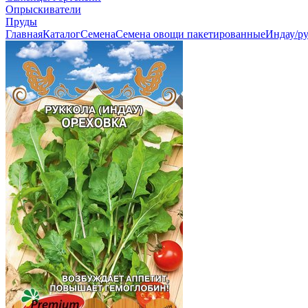
Опрыскиватели
Пруды
Главная
Каталог
Семена
Семена овощи пакетированные
Индау/р