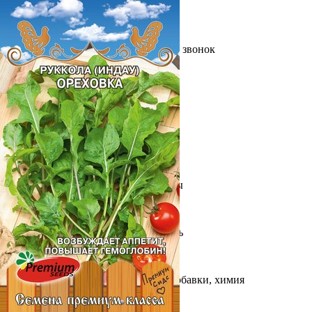
Выберите город
Обратный звонок
Заказать обратный звонок
Каталог
Семена
Грунты
Газонные травы, сидераты
Горшки, рассадники, аксессуары
Посадочный материал
Садовый инструмент, инвентарь
Консервирование
Средства защиты, удобрения, добавки, химия
Обустройство сада, декор