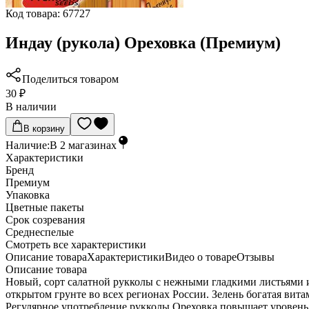
Код товара:
67727
Индау (рукола) Ореховка (Премиум)
Поделиться товаром
30 ₽
В наличии
В корзину
Наличие:
В
2
магазинах
Характеристики
Бренд
Премиум
Упаковка
Цветные пакеты
Срок созревания
Среднеспелые
Cмотреть все характеристики
Описание товара
Характеристики
Видео о товаре
Отзывы
Описание товара
Новый, сорт салатной рукколы с нежными гладкими листьями 
открытом грунте во всех регионах России. Зелень богатая вит
Регулярное употребление рукколы Ореховка повышает уровень