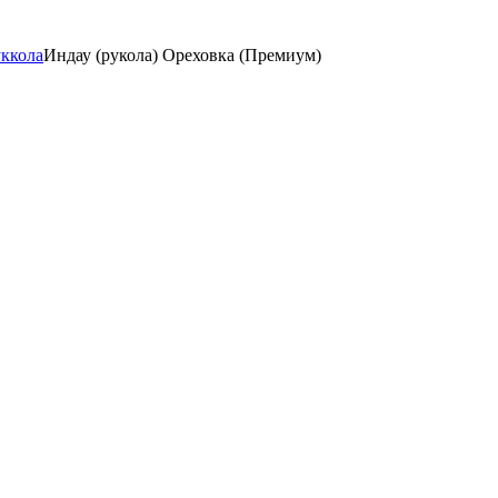
уккола
Индау (рукола) Ореховка (Премиум)