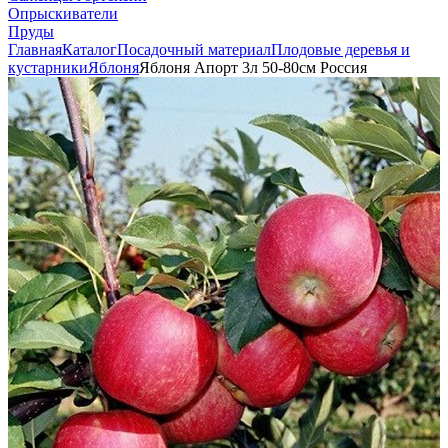
Опрыскиватели
Пруды
Главная
Каталог
Посадочный материал
Плодовые деревья и
кустарники
Яблоня
Яблоня Апорт 3л 50-80см Россия