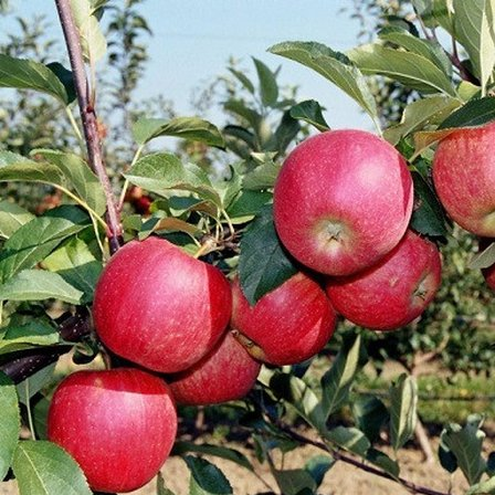
Выберите город
Обратный звонок
Заказать обратный звонок
Каталог
Семена
Грунты
Газонные травы, сидераты
Горшки, рассадники, аксессуары
Посадочный материал
Садовый инструмент, инвентарь
Консервирование
Средства защиты, удобрения, добавки, химия
Обустройство сада, декор