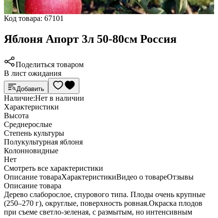
Код товара:
67101
Яблоня Апорт 3л 50-80см Россия
Поделиться товаром
В лист ожидания
Добавить
Наличие:
Нет в наличии
Характеристики
Высота
Среднерослые
Степень культуры
Полукультурная яблоня
Колонновидные
Нет
Cмотреть все характеристики
Описание товара
Характеристики
Видео о товаре
Отзывы
Описание товара
Дерево слаборослое, спурового типа. Плоды очень крупные
(250–270 г), округлые, поверхность ровная.Окраска плодов
при съеме светло-зеленая, с размытым, но интенсивным