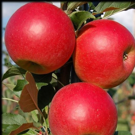
Выберите город
Обратный звонок
Заказать обратный звонок
Каталог
Семена
Грунты
Газонные травы, сидераты
Горшки, рассадники, аксессуары
Посадочный материал
Садовый инструмент, инвентарь
Консервирование
Средства защиты, удобрения, добавки, химия
Обустройство сада, декор