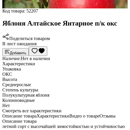
Код товара:
52207
Яблоня Алтайское Янтарное п/к окс
Поделиться товаром
В лист ожидания
Добавить
Наличие:
Нет в наличии
Характеристики
Упаковка
ОКС
Высота
Среднерослые
Степень культуры
Полукультурная яблоня
Колонновидные
Нет
Cмотреть все характеристики
Описание товара
Характеристики
Видео о товаре
Отзывы
Описание товара
летний сорт с высочайшей зимостойкостью и устойчивостью