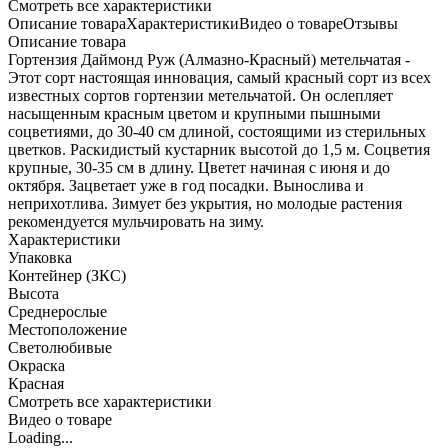
Cмотреть все характеристики
Описание товара
Характеристики
Видео о товаре
Отзывы
Описание товара
Гортензия Даймонд Руж (Алмазно-Красный) метельчатая -
Этот сорт настоящая инновация, самый красный сорт из всех
известных сортов гортензии метельчатой. Он ослепляет
насыщенным красным цветом и крупными пышными
соцветиями, до 30-40 см длиной, состоящими из стерильных
цветков. Раскидистый кустарник высотой до 1,5 м. Соцветия
крупные, 30-35 см в длину. Цветет начиная с июня и до
октября. Зацветает уже в год посадки. Вынослива и
неприхотлива. Зимует без укрытия, но молодые растения
рекомендуется мульчировать на зиму.
Характеристики
Упаковка
Контейнер (ЗКС)
Высота
Среднерослые
Местоположение
Светолюбивые
Окраска
Красная
Cмотреть все характеристики
Видео о товаре
Loading...