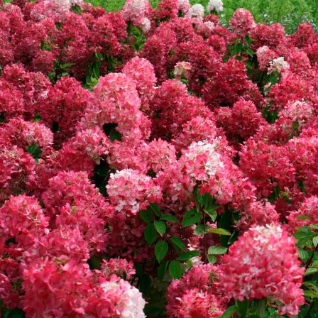
Выберите город
Обратный звонок
Заказать обратный звонок
Каталог
Семена
Грунты
Газонные травы, сидераты
Горшки, рассадники, аксессуары
Посадочный материал
Садовый инструмент, инвентарь
Консервирование
Средства защиты, удобрения, добавки, химия
Обустройство сада, декор