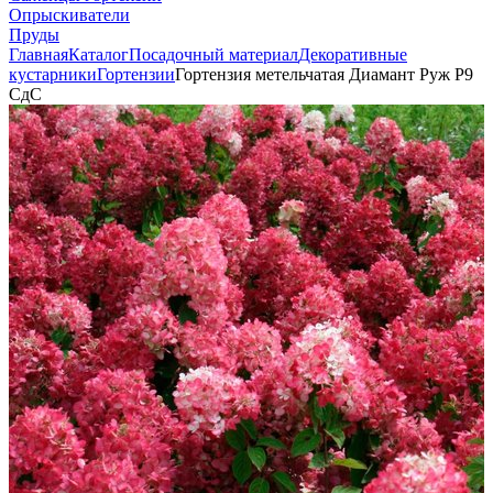
Опрыскиватели
Пруды
Главная
Каталог
Посадочный материал
Декоративные
кустарники
Гортензии
Гортензия метельчатая Диамант Руж Р9
СдС