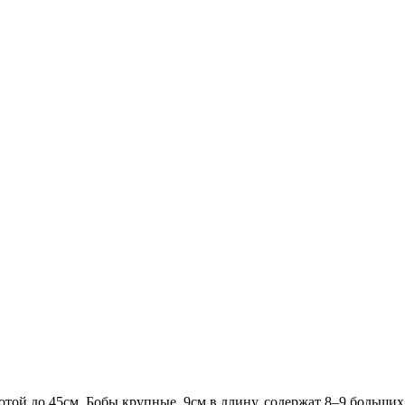
ой до 45см. Бобы крупные, 9см в длину, содержат 8–9 больших 