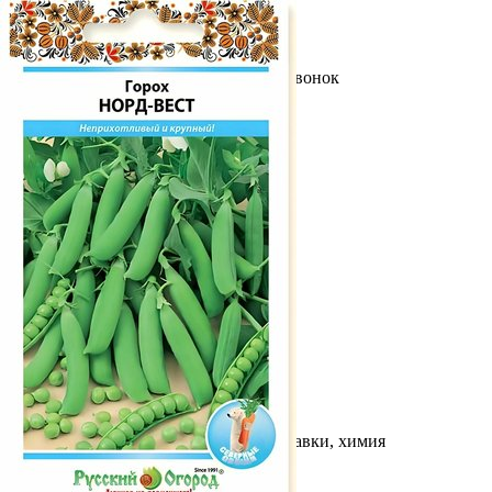
Выберите город
Обратный звонок
Заказать обратный звонок
Каталог
Семена
Грунты
Газонные травы, сидераты
Горшки, рассадники, аксессуары
Посадочный материал
Садовый инструмент, инвентарь
Консервирование
Средства защиты, удобрения, добавки, химия
Обустройство сада, декор