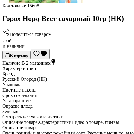
Код товара:
15608
Горох Норд-Вест сахарный 10гр (НК)
Поделиться товаром
25 ₽
В наличии
В корзину
Наличие:
В
2
магазинах
Характеристики
Бренд
Русский Огород (НК)
Упаковка
Цветные пакеты
Срок созревания
Ультраранние
Окраска плода
Зеленая
Cмотреть все характеристики
Описание товара
Характеристики
Видео о товаре
Отзывы
Описание товара
Очень ранний и высокоурожайный сорт. Растение мощное, высот