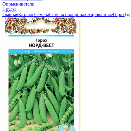
Опрыскиватели
Пруды
Главная
Каталог
Семена
Семена овощи пакетированные
Горох
Го