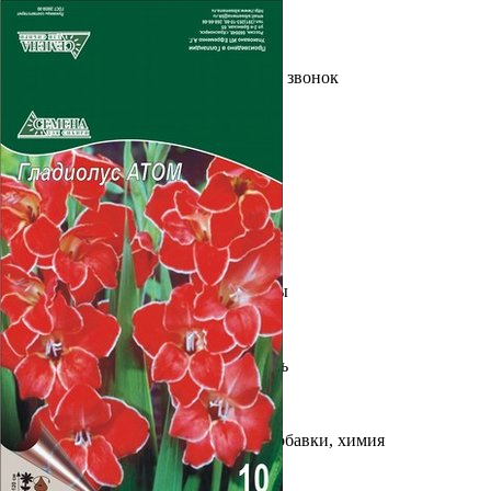
Выберите город
Обратный звонок
Заказать обратный звонок
Каталог
Семена
Грунты
Газонные травы, сидераты
Горшки, рассадники, аксессуары
Посадочный материал
Садовый инструмент, инвентарь
Консервирование
Средства защиты, удобрения, добавки, химия
Обустройство сада, декор