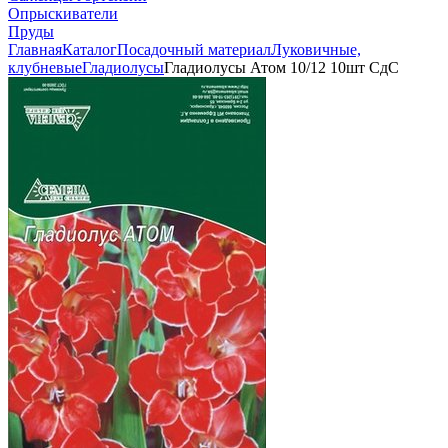
Опрыскиватели
Пруды
Главная
Каталог
Посадочный материал
Луковичные,
клубневые
Гладиолусы
Гладиолусы Атом 10/12 10шт СдС