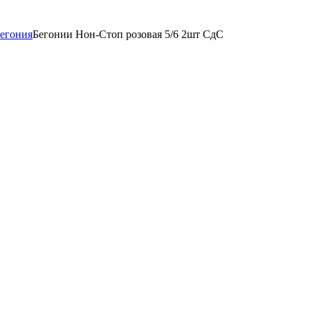
егония
Бегонии Нон-Стоп розовая 5/6 2шт СдС