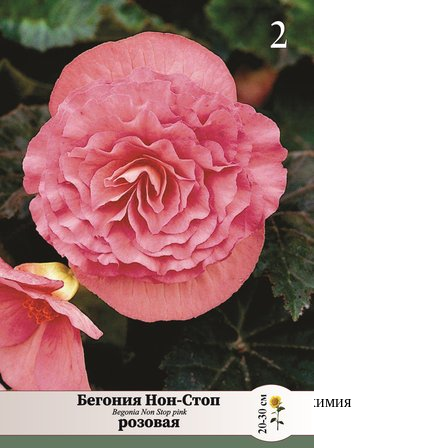
Выберите город
Обратный звонок
Заказать обратный звонок
Каталог
Семена
Грунты
Газонные травы, сидераты
Горшки, рассадники, аксессуары
Посадочный материал
Садовый инструмент, инвентарь
Консервирование
Средства защиты, удобрения, добавки, химия
Обустройство сада, декор