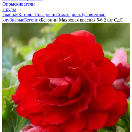
Опрыскиватели
Пруды
Главная
Каталог
Посадочный материал
Луковичные,
клубневые
Бегония
Бегонии Махровая красная 5/6 2 шт СдС