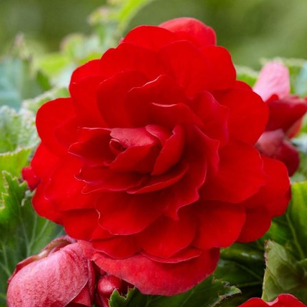
Выберите город
Обратный звонок
Заказать обратный звонок
Каталог
Семена
Грунты
Газонные травы, сидераты
Горшки, рассадники, аксессуары
Посадочный материал
Садовый инструмент, инвентарь
Консервирование
Средства защиты, удобрения, добавки, химия
Обустройство сада, декор