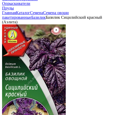
Опрыскиватели
Пруды
Главная
Каталог
Семена
Семена овощи
пакетированные
Базилик
Базилик Сицилийский красный
(Аэлита)