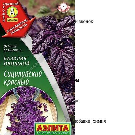
Выберите город
Обратный звонок
Заказать обратный звонок
Каталог
Семена
Грунты
Газонные травы, сидераты
Горшки, рассадники, аксессуары
Посадочный материал
Садовый инструмент, инвентарь
Консервирование
Средства защиты, удобрения, добавки, химия
Обустройство сада, декор