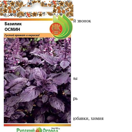
Выберите город
Обратный звонок
Заказать обратный звонок
Каталог
Семена
Грунты
Газонные травы, сидераты
Горшки, рассадники, аксессуары
Посадочный материал
Садовый инструмент, инвентарь
Консервирование
Средства защиты, удобрения, добавки, химия
Обустройство сада, декор