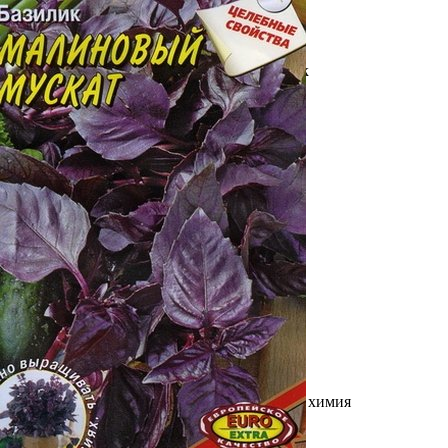
Выберите город
Обратный звонок
Заказать обратный звонок
Каталог
Семена
Грунты
Газонные травы, сидераты
Горшки, рассадники, аксессуары
Посадочный материал
Садовый инструмент, инвентарь
Консервирование
Средства защиты, удобрения, добавки, химия
Обустройство сада, декор