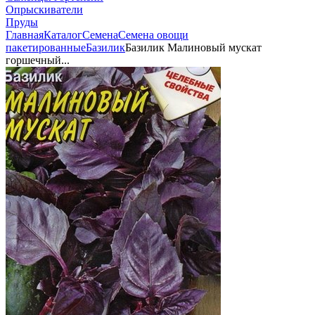
Опрыскиватели
Пруды
Главная
Каталог
Семена
Семена овощи
пакетированные
Базилик
Базилик Малиновый мускат
горшечный...