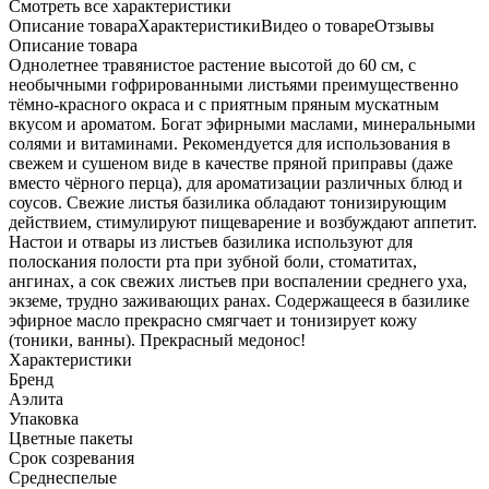
Cмотреть все характеристики
Описание товара
Характеристики
Видео о товаре
Отзывы
Описание товара
Однолетнее травянистое растение высотой до 60 см, с
необычными гофрированными листьями преимущественно
тёмно-красного окраса и с приятным пряным мускатным
вкусом и ароматом. Богат эфирными маслами, минеральными
солями и витаминами. Рекомендуется для использования в
свежем и сушеном виде в качестве пряной приправы (даже
вместо чёрного перца), для ароматизации различных блюд и
соусов. Свежие листья базилика обладают тонизирующим
действием, стимулируют пищеварение и возбуждают аппетит.
Настои и отвары из листьев базилика используют для
полоскания полости рта при зубной боли, стоматитах,
ангинах, а сок свежих листьев при воспалении среднего уха,
экземе, трудно заживающих ранах. Содержащееся в базилике
эфирное масло прекрасно смягчает и тонизирует кожу
(тоники, ванны). Прекрасный медонос!
Характеристики
Бренд
Аэлита
Упаковка
Цветные пакеты
Срок созревания
Среднеспелые