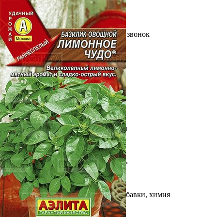
Выберите город
Обратный звонок
Заказать обратный звонок
Каталог
Семена
Грунты
Газонные травы, сидераты
Горшки, рассадники, аксессуары
Посадочный материал
Садовый инструмент, инвентарь
Консервирование
Средства защиты, удобрения, добавки, химия
Обустройство сада, декор