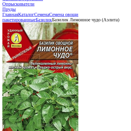
Опрыскиватели
Пруды
Главная
Каталог
Семена
Семена овощи
пакетированные
Базилик
Базилик Лимонное чудо (Аэлита)