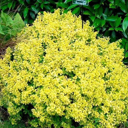
Выберите город
Обратный звонок
Заказать обратный звонок
Каталог
Семена
Грунты
Газонные травы, сидераты
Горшки, рассадники, аксессуары
Посадочный материал
Садовый инструмент, инвентарь
Консервирование
Средства защиты, удобрения, добавки, химия
Обустройство сада, декор