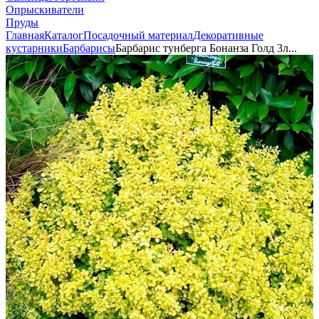
Опрыскиватели
Пруды
Главная
Каталог
Посадочный материал
Декоративные
кустарники
Барбарисы
Барбарис тунберга Бонанза Голд 3л...