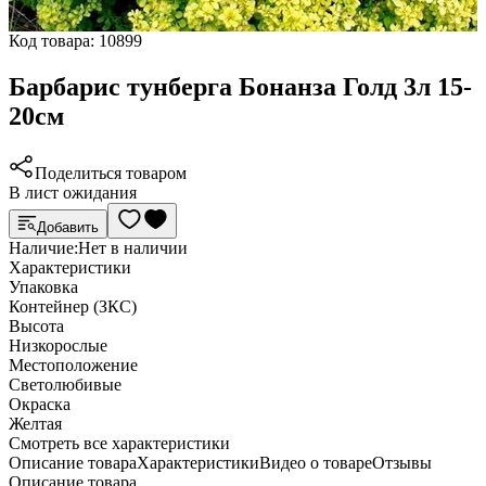
Код товара:
10899
Барбарис тунберга Бонанза Голд 3л 15-
20см
Поделиться товаром
В лист ожидания
Добавить
Наличие:
Нет в наличии
Характеристики
Упаковка
Контейнер (ЗКС)
Высота
Низкорослые
Местоположение
Светолюбивые
Окраска
Желтая
Cмотреть все характеристики
Описание товара
Характеристики
Видео о товаре
Отзывы
Описание товара