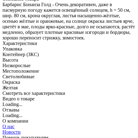
Барбарис Бонанза Голд - Очень декоративен, даже в
пасмурную погоду кажется освещённый солнцем, h = 50 см,
шир. 80 см, крона округлая, листья насыщенно-жёлтые,
осенью жёлтые и оранжевые, на солнце окраска листьев ярче,
цветёт в мае, плоды ярко-красные, долго не осыпаются, растёт
медленно, образует плотные красивые изгороди и бордюры,
хорошо переносит стрижку, зимостоек.
Характеристики
Упаковка
Контейнер (ЗКС)
Высота
Низкорослые
Местоположение
Светолюбивые
Окраска
Желтая
Cмотреть все характеристики
Видео о товаре
Loading...
Отзывы
Loading...
О компании
О нас
Новости
Помощь покупателям